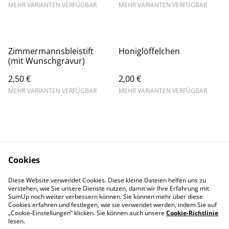
MEHR VARIANTEN VERFÜGBAR
MEHR VARIANTEN VERFÜGBAR
Zimmermannsbleistift
Honiglöffelchen
(mit Wunschgravur)
2,50 €
2,00 €
MEHR VARIANTEN VERFÜGBAR
MEHR VARIANTEN VERFÜGBAR
Cookies
Kontaktieren Sie uns
Datenschutzbestimm
Diese Website verwendet Cookies. Diese kleine Dateien helfen uns zu
ungen von SumUp
verstehen, wie Sie unsere Dienste nutzen, damit wir Ihre Erfahrung mit
Cookie-Richtlinie
IMPRESSUM
SumUp noch weiter verbessern können. Sie können mehr über diese
Cookies erfahren und festlegen, wie sie verwendet werden, indem Sie auf
„Cookie-Einstellungen” klicken. Sie können auch unsere
Cookie-Richtlinie
lesen.